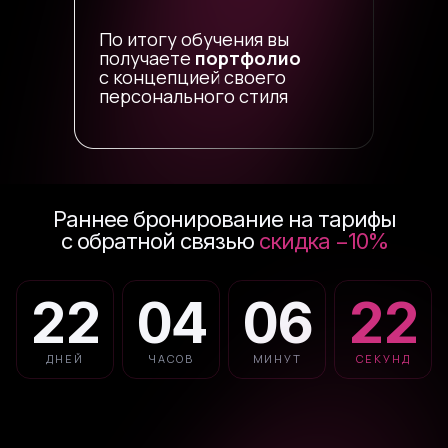
1
По итогу обучения вы
получаете
портфолио
с концепцией своего
0
2
персонального стиля
1
3
0
0
2
4
0
Раннее бронирование на тарифы
с обратной связью
скидка
−10%
1
1
3
5
1
2
2
0
4
0
6
2
0
3
3
1
5
1
7
3
1
ДНЕЙ
ЧАСОВ
МИНУТ
СЕКУНД
4
4
2
6
2
8
4
2