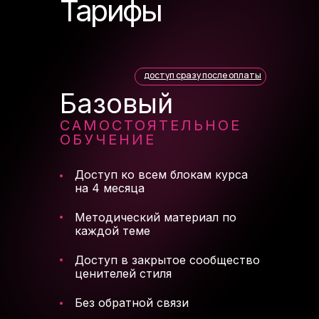
Тарифы
5
5
3
7
3
9
5
3
6
6
4
8
4
6
4
доступ сразу после оплаты
7
7
5
9
5
7
5
Базовый
САМОСТОЯТЕЛЬНОЕ
8
8
6
6
8
6
ОБУЧЕНИЕ
9
9
7
7
9
7
Доступ ко всем блокам курса
на 4 месяца
8
8
8
Методический материал по
каждой теме
9
9
9
Доступ в закрытое сообщество
ценителей стиля
Без обратной связи