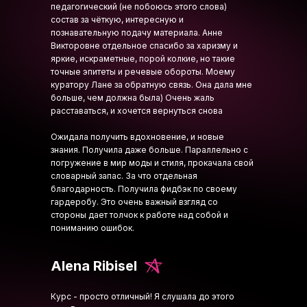
педагогический (не побоюсь этого слова)
состав за чёткую, интересную и
познавательную подачу материала. Анне
Викторовне отдельное спасибо за харизму и
яркие, искраметные, порой колкие, но такие
точные эпитеты и речевые обороты. Моему
куратору Лане за обратную связь. Она дала мне
больше, чем должна была) Очень жаль
расставаться, и хочется вернуться снова
Ожидала получить вдохновение, и новые
знания. Получила даже больше. Параллельно с
погружение в мир моды и стиля, прокачала свой
словарный запас. За что отдельная
благодарность. Получила фидбэк по своему
гардеробу. Это очень важный взгляд со
стороны дает толчок к работе над собой и
пониманию ошибок.
Alena Ribisel
Курс - просто отличный! Я слушала до этого