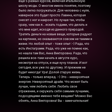
еще 5 разных курсов, включая итальянскую
школу моды. О многом имела понятие, поэтому
было легко погружаться. Для человека с нуля,
наверное это будет просто Лавина, которая
снесет с ног и накроет. Но лучше так, чтобы
сразу, чем как я... искать годами, что делать и
что мне идет, исходя из данного природой.
Тратить деньги на новые вещи, которые радуют
на картинке, но оказываются совсем не такими в
жизни. Но любой опыт - тоже опыт :-) Рада, что
есть Инстаграмм. Рада, что уже не помню как,
но нашла там Вас, Анна Викторовна. Рада, что
решила все-таки начать в августе курс,
несмотря на отпуск, и еще кучу планов. И вот
сегодня, все уже по другому. И прежним не
будет никогда! Ура! Долой старую жизнь.
Теперь - только вперед. :-) Это - невероятная
энергия. Невероятный драйв. Что может быть
лучше, чем любить себя. Любить свое
отражение, и окружать себя самыми лучшими,
подходящими именно тебе вещами? Можно Вас
обнять, Анна Викторовна! Вы - замечательная!